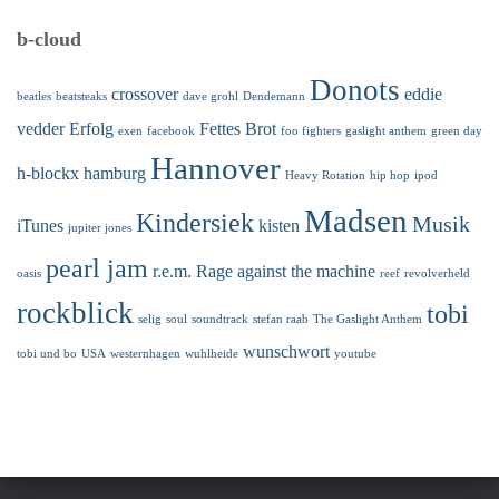
b-cloud
Donots
crossover
eddie
beatles
beatsteaks
dave grohl
Dendemann
vedder
Erfolg
Fettes Brot
exen
facebook
foo fighters
gaslight anthem
green day
Hannover
h-blockx
hamburg
Heavy Rotation
hip hop
ipod
Madsen
Kindersiek
Musik
iTunes
kisten
jupiter jones
pearl jam
r.e.m.
Rage against the machine
oasis
reef
revolverheld
rockblick
tobi
selig
soul
soundtrack
stefan raab
The Gaslight Anthem
wunschwort
tobi und bo
USA
westernhagen
wuhlheide
youtube