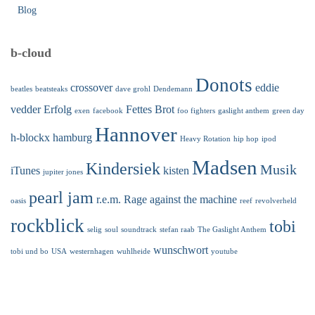
Blog
b-cloud
Donots
crossover
eddie
beatles
beatsteaks
dave grohl
Dendemann
vedder
Erfolg
Fettes Brot
exen
facebook
foo fighters
gaslight anthem
green day
Hannover
h-blockx
hamburg
Heavy Rotation
hip hop
ipod
Madsen
Kindersiek
Musik
iTunes
kisten
jupiter jones
pearl jam
r.e.m.
Rage against the machine
oasis
reef
revolverheld
rockblick
tobi
selig
soul
soundtrack
stefan raab
The Gaslight Anthem
wunschwort
tobi und bo
USA
westernhagen
wuhlheide
youtube