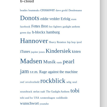
b-cloud
crossover
beatles
beatsteaks
dave grohl
Dendemann
Donots
eddie vedder
Erfolg
exen
Fettes Brot
facebook
foo fighters
gaslight anthem
h-blockx
hamburg
green day
Hannover
Heavy Rotation
hip hop
ipod
Kindersiek
iTunes
kisten
jupiter jones
Madsen
pearl
Musik
oasis
jam
r.e.m.
Rage against the machine
rockblick
reef
revolverheld
selig
soul
tobi
soundtrack
stefan raab
The Gaslight Anthem
tobi und bo
USA
westernhagen
wuhlheide
wunschwort
youtube