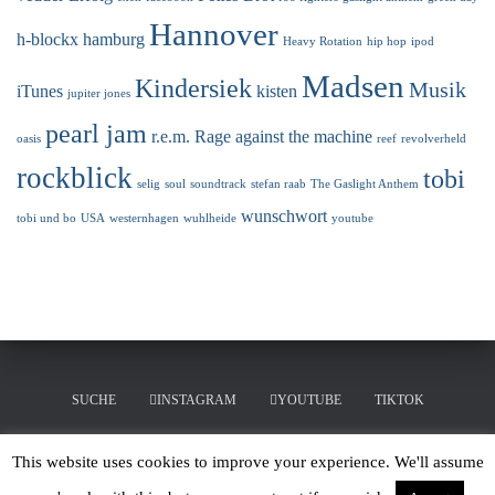
Hannover
h-blockx
hamburg
Heavy Rotation
hip hop
ipod
Madsen
Kindersiek
Musik
iTunes
kisten
jupiter jones
pearl jam
r.e.m.
Rage against the machine
oasis
reef
revolverheld
rockblick
tobi
selig
soul
soundtrack
stefan raab
The Gaslight Anthem
wunschwort
tobi und bo
USA
westernhagen
wuhlheide
youtube
SUCHE
INSTAGRAM
YOUTUBE
TIKTOK
LINKEDIN
MERCHANDISING
This website uses cookies to improve your experience. We'll assume