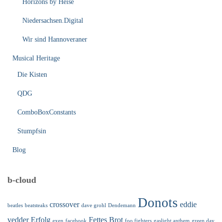
Horizons by Heise
Niedersachsen.Digital
Wir sind Hannoveraner
Musical Heritage
Die Kisten
QDG
ComboBoxConstants
Stumpfsin
Blog
b-cloud
Donots
crossover
eddie
beatles
beatsteaks
dave grohl
Dendemann
vedder
Erfolg
Fettes Brot
exen
facebook
foo fighters
gaslight anthem
green day