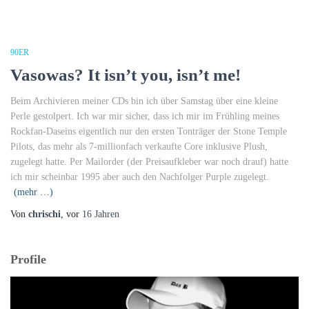
90ER
Vasowas? It isn’t you, isn’t me!
Beim Archivieren meiner CDs bin ich über Samstag über eine kleine
Perle gestolpert. Ich war mir sicher, dass ich mir im Frühling meines
Rockfan-Daseins eigentlich nur den ersten Tonträger der Stone Temple
Pilots, das mehr als 7-millionfach verkaufte Core inklusive Plush,
zugelegt hatte. Per Mailorder (der Preisaufkleber war noch drauf) hatte
ich mir scheinbar 1995 aber auch den Nachfolger Purple zugelegt.
(mehr …)
Von
chrischi
, vor
16 Jahren
Profile