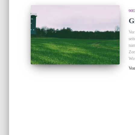
90E
G
Vor
sei
nam
Zon
Wir
Vo