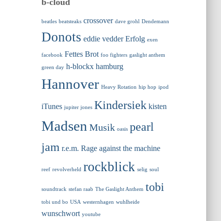
b-cloud
crossover
beatles
beatsteaks
dave grohl
Dendemann
Donots
eddie vedder
Erfolg
exen
Fettes Brot
facebook
foo fighters
gaslight anthem
h-blockx
hamburg
green day
Hannover
Heavy Rotation
hip hop
ipod
Kindersiek
iTunes
kisten
jupiter jones
Madsen
pearl
Musik
oasis
jam
r.e.m.
Rage against the machine
rockblick
reef
revolverheld
selig
soul
tobi
soundtrack
stefan raab
The Gaslight Anthem
tobi und bo
USA
westernhagen
wuhlheide
wunschwort
youtube