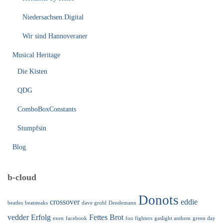
Niedersachsen.Digital
Wir sind Hannoveraner
Musical Heritage
Die Kisten
QDG
ComboBoxConstants
Stumpfsin
Blog
b-cloud
Donots
crossover
eddie
beatles
beatsteaks
dave grohl
Dendemann
vedder
Erfolg
Fettes Brot
exen
facebook
foo fighters
gaslight anthem
green day