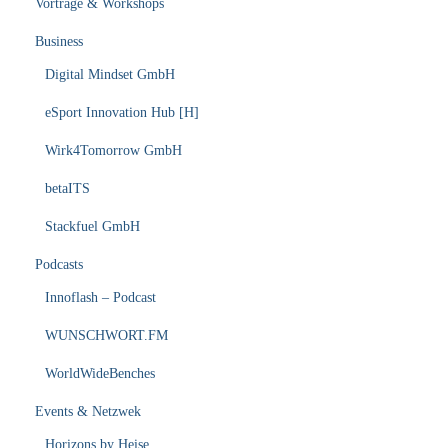
Vorträge & Workshops
Business
Digital Mindset GmbH
eSport Innovation Hub [H]
Wirk4Tomorrow GmbH
betaITS
Stackfuel GmbH
Podcasts
Innoflash – Podcast
WUNSCHWORT.FM
WorldWideBenches
Events & Netzwek
Horizons by Heise