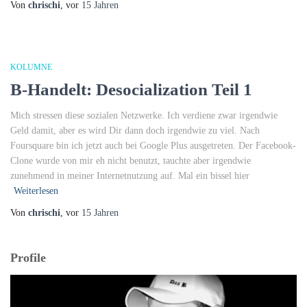
Von
chrischi
, vor
15 Jahren
KOLUMNE
B-Handelt: Desocialization Teil 1
Mich stressen diese sozialen Netzwerke. Ich verdiene zwar irgendwie
Geld damit, aber es wird Dir dann doch irgendwie zu viel. Nach
Foursquare bin ich jetzt auch bei Google Plus ausgetreten. Der Facebook-
Clone wurde von mir eh nicht benutzt, tauchte aber irgendwie
zunehmend in meiner Internetnutzung auf. Mal ein bissel hier
Weiterlesen
Von
chrischi
, vor
15 Jahren
Profile