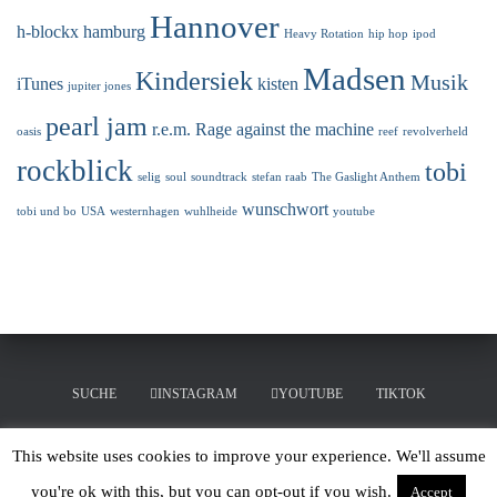
Hannover
h-blockx
hamburg
Heavy Rotation
hip hop
ipod
Madsen
Kindersiek
Musik
iTunes
kisten
jupiter jones
pearl jam
r.e.m.
Rage against the machine
oasis
reef
revolverheld
rockblick
tobi
selig
soul
soundtrack
stefan raab
The Gaslight Anthem
wunschwort
tobi und bo
USA
westernhagen
wuhlheide
youtube
SUCHE
INSTAGRAM
YOUTUBE
TIKTOK
LINKEDIN
MERCHANDISING
This website uses cookies to improve your experience. We'll assume
you're ok with this, but you can opt-out if you wish.
Accept