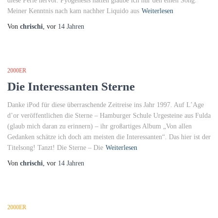
diese Perle hervor. Pyogenesis hatten glaube ich nur den einen Song.
Meiner Kenntnis nach kam nachher Liquido aus
Weiterlesen
Von
chrischi
, vor
14 Jahren
2000ER
Die Interessanten Sterne
Danke iPod für diese überraschende Zeitreise ins Jahr 1997. Auf L’Age
d’or veröffentlichen die Sterne – Hamburger Schule Urgesteine aus Fulda
(glaub mich daran zu erinnern) – ihr großartiges Album „Von allen
Gedanken schätze ich doch am meisten die Interessanten“. Das hier ist der
Titelsong! Tanzt! Die Sterne – Die
Weiterlesen
Von
chrischi
, vor
14 Jahren
2000ER