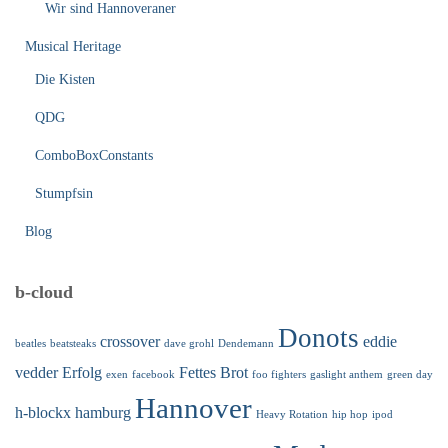
Wir sind Hannoveraner
Musical Heritage
Die Kisten
QDG
ComboBoxConstants
Stumpfsin
Blog
b-cloud
Donots
crossover
eddie
beatles
beatsteaks
dave grohl
Dendemann
vedder
Erfolg
Fettes Brot
exen
facebook
foo fighters
gaslight anthem
green day
Hannover
h-blockx
hamburg
Heavy Rotation
hip hop
ipod