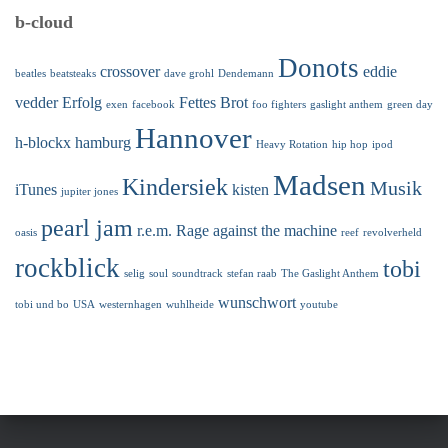
b-cloud
Donots
crossover
eddie
beatles
beatsteaks
dave grohl
Dendemann
vedder
Erfolg
Fettes Brot
exen
facebook
foo fighters
gaslight anthem
green day
Hannover
h-blockx
hamburg
Heavy Rotation
hip hop
ipod
Madsen
Kindersiek
Musik
iTunes
kisten
jupiter jones
pearl jam
r.e.m.
Rage against the machine
oasis
reef
revolverheld
rockblick
tobi
selig
soul
soundtrack
stefan raab
The Gaslight Anthem
wunschwort
tobi und bo
USA
westernhagen
wuhlheide
youtube