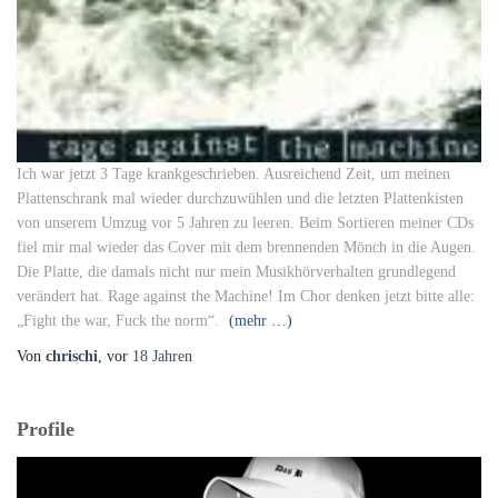
Ich war jetzt 3 Tage krankgeschrieben. Ausreichend Zeit, um meinen
Plattenschrank mal wieder durchzuwühlen und die letzten Plattenkisten
von unserem Umzug vor 5 Jahren zu leeren. Beim Sortieren meiner CDs
fiel mir mal wieder das Cover mit dem brennenden Mönch in die Augen.
Die Platte, die damals nicht nur mein Musikhörverhalten grundlegend
verändert hat. Rage against the Machine! Im Chor denken jetzt bitte alle:
„Fight the war, Fuck the norm“.
(mehr …)
Von
chrischi
, vor
18 Jahren
Profile