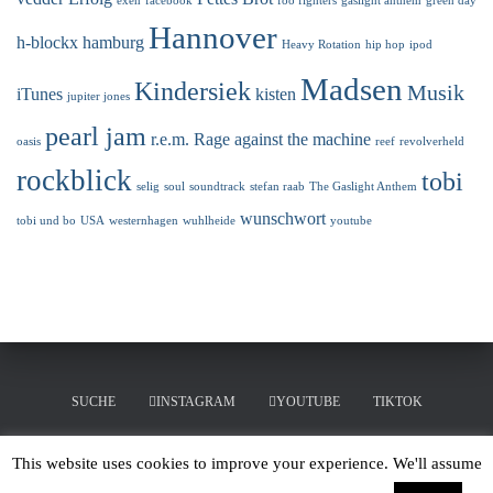
exen
facebook
foo fighters
gaslight anthem
green day
Hannover
h-blockx
hamburg
Heavy Rotation
hip hop
ipod
Madsen
Kindersiek
Musik
iTunes
kisten
jupiter jones
pearl jam
r.e.m.
Rage against the machine
oasis
reef
revolverheld
rockblick
tobi
selig
soul
soundtrack
stefan raab
The Gaslight Anthem
wunschwort
tobi und bo
USA
westernhagen
wuhlheide
youtube
SUCHE
INSTAGRAM
YOUTUBE
TIKTOK
LINKEDIN
MERCHANDISING
This website uses cookies to improve your experience. We'll assume