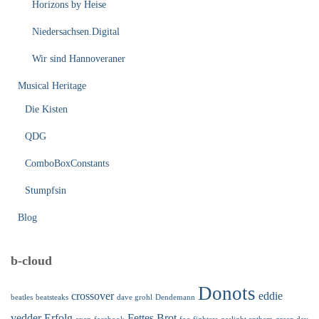
Horizons by Heise
Niedersachsen.Digital
Wir sind Hannoveraner
Musical Heritage
Die Kisten
QDG
ComboBoxConstants
Stumpfsin
Blog
b-cloud
Donots
crossover
eddie
beatles
beatsteaks
dave grohl
Dendemann
vedder
Erfolg
Fettes Brot