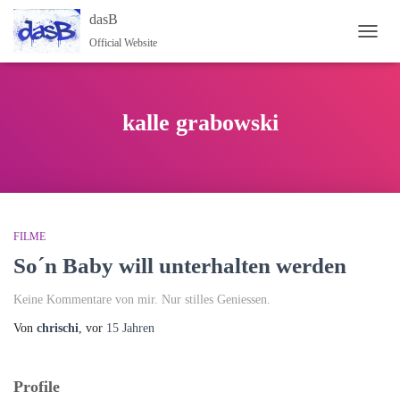
dasB
Official Website
NAVI
kalle grabowski
FILME
So´n Baby will unterhalten werden
Keine Kommentare von mir. Nur stilles Geniessen.
Von
chrischi
, vor
15 Jahren
Profile