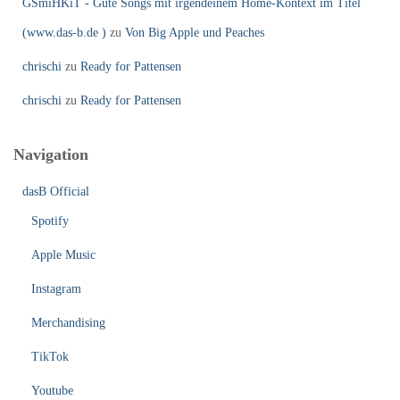
GSmiHKiT - Gute Songs mit irgendeinem Home-Kontext im Titel
(www.das-b.de )
zu
Von Big Apple und Peaches
chrischi
zu
Ready for Pattensen
chrischi
zu
Ready for Pattensen
Navigation
dasB Official
Spotify
Apple Music
Instagram
Merchandising
TikTok
Youtube