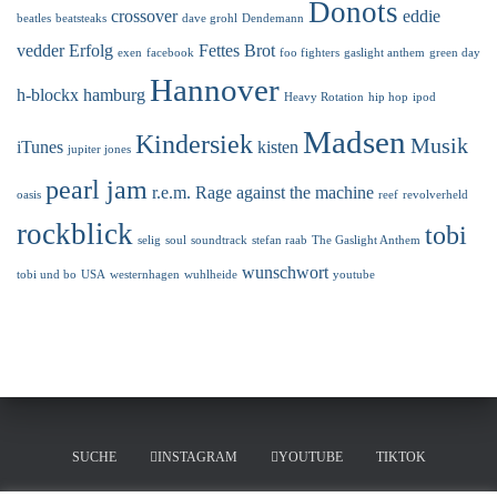
Donots
crossover
eddie
beatles
beatsteaks
dave grohl
Dendemann
vedder
Erfolg
Fettes Brot
exen
facebook
foo fighters
gaslight anthem
green day
Hannover
h-blockx
hamburg
Heavy Rotation
hip hop
ipod
Madsen
Kindersiek
Musik
iTunes
kisten
jupiter jones
pearl jam
r.e.m.
Rage against the machine
oasis
reef
revolverheld
rockblick
tobi
selig
soul
soundtrack
stefan raab
The Gaslight Anthem
wunschwort
tobi und bo
USA
westernhagen
wuhlheide
youtube
SUCHE
INSTAGRAM
YOUTUBE
TIKTOK