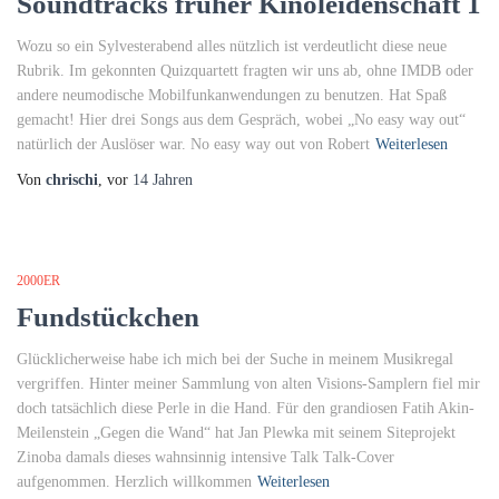
Soundtracks früher Kinoleidenschaft 1
Wozu so ein Sylvesterabend alles nützlich ist verdeutlicht diese neue
Rubrik. Im gekonnten Quizquartett fragten wir uns ab, ohne IMDB oder
andere neumodische Mobilfunkanwendungen zu benutzen. Hat Spaß
gemacht! Hier drei Songs aus dem Gespräch, wobei „No easy way out“
natürlich der Auslöser war. No easy way out von Robert
Weiterlesen
Von
chrischi
, vor
14 Jahren
2000ER
Fundstückchen
Glücklicherweise habe ich mich bei der Suche in meinem Musikregal
vergriffen. Hinter meiner Sammlung von alten Visions-Samplern fiel mir
doch tatsächlich diese Perle in die Hand. Für den grandiosen Fatih Akin-
Meilenstein „Gegen die Wand“ hat Jan Plewka mit seinem Siteprojekt
Zinoba damals dieses wahnsinnig intensive Talk Talk-Cover
aufgenommen. Herzlich willkommen
Weiterlesen