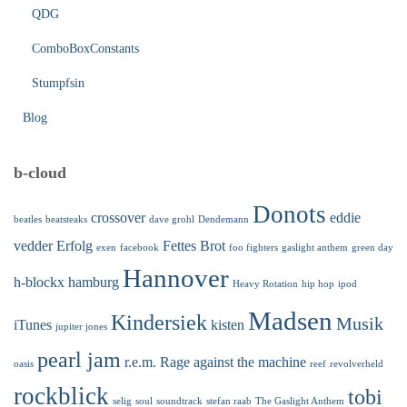
QDG
ComboBoxConstants
Stumpfsin
Blog
b-cloud
Donots
crossover
eddie
beatles
beatsteaks
dave grohl
Dendemann
vedder
Erfolg
Fettes Brot
exen
facebook
foo fighters
gaslight anthem
green day
Hannover
h-blockx
hamburg
Heavy Rotation
hip hop
ipod
Madsen
Kindersiek
Musik
iTunes
kisten
jupiter jones
pearl jam
r.e.m.
Rage against the machine
oasis
reef
revolverheld
rockblick
tobi
selig
soul
soundtrack
stefan raab
The Gaslight Anthem