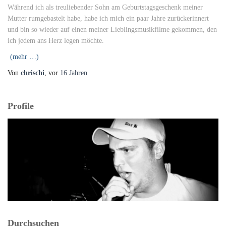
Während ich als treuliebender Sohn am Geburtstagsgeschenk meiner
Mutter rumgebastelt habe, habe ich mich ein paar Jahre zurückerinnert
und bin so wieder auf einen meiner Lieblingsmusikfilme gekommen, den
ich jedem ans Herz legen möchte.
(mehr …)
Von
chrischi
, vor
16 Jahren
Profile
Durchsuchen