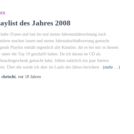
0ER
laylist des Jahres 2008
 habe iTunes und last.fm mal meine Jahresendabrechnung nach
stlern machen lassen und meine Jahresabschlußwertung gemacht.
gende Playlist enthält eigentlich alle Künstler, die es bei mir in diesem
r unter die Top 19 geschafft haben. Da ich daraus ne CD als
hnachtsgeschenk gemacht habe, fehlen natürlich ein paar härtere
len. Über die werde ich aber im Laufe des Jahres berichten.
(mehr …)
n
chrischi
, vor
18 Jahren