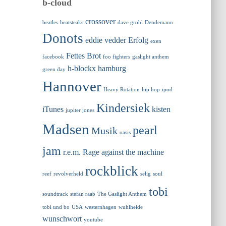
b-cloud
crossover
beatles
beatsteaks
dave grohl
Dendemann
Donots
eddie vedder
Erfolg
exen
Fettes Brot
facebook
foo fighters
gaslight anthem
h-blockx
hamburg
green day
Hannover
Heavy Rotation
hip hop
ipod
Kindersiek
iTunes
kisten
jupiter jones
Madsen
pearl
Musik
oasis
jam
r.e.m.
Rage against the machine
rockblick
reef
revolverheld
selig
soul
tobi
soundtrack
stefan raab
The Gaslight Anthem
tobi und bo
USA
westernhagen
wuhlheide
wunschwort
youtube