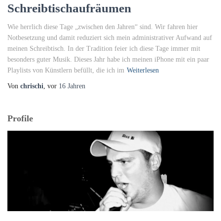
Schreibtischaufräumen
Wie herrlich diese Tage „zwischen den Jahren“ sind. Wir fahren hier
Notbesetzung und damit reduziert sich mein administrativer Aufwand auf
meinen Schreibtisch. In der Tradition feier ich diese Tage immer mit
besonders guter Musik. Dieses Jahr habe ich meinen iPhone mit ein paar
Playlists von Künstlern befüllt, die ich im
Weiterlesen
Von
chrischi
, vor
16 Jahren
Profile