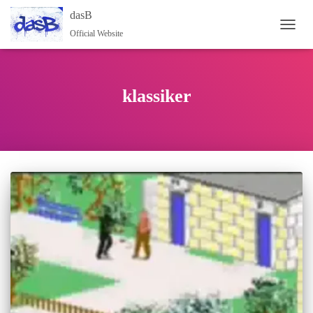
dasB
Official Website
NAVI
klassiker