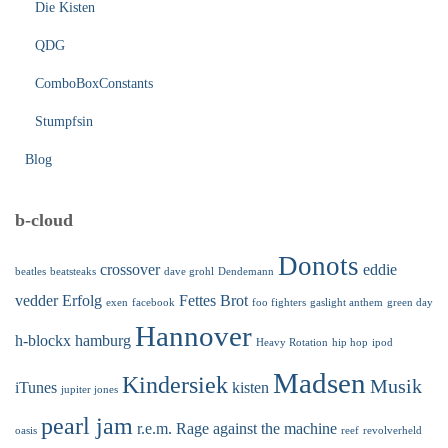
Die Kisten
QDG
ComboBoxConstants
Stumpfsin
Blog
b-cloud
Donots
crossover
eddie
beatles
beatsteaks
dave grohl
Dendemann
vedder
Erfolg
Fettes Brot
exen
facebook
foo fighters
gaslight anthem
green day
Hannover
h-blockx
hamburg
Heavy Rotation
hip hop
ipod
Madsen
Kindersiek
Musik
iTunes
kisten
jupiter jones
pearl jam
r.e.m.
Rage against the machine
oasis
reef
revolverheld