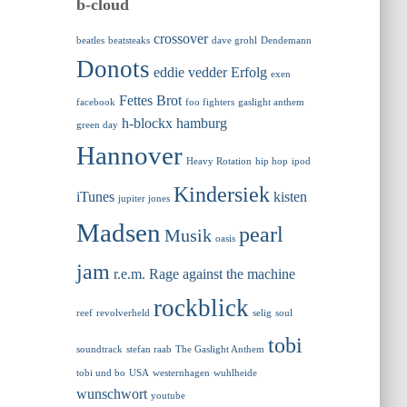
b-cloud
crossover
beatles
beatsteaks
dave grohl
Dendemann
Donots
eddie vedder
Erfolg
exen
Fettes Brot
facebook
foo fighters
gaslight anthem
h-blockx
hamburg
green day
Hannover
Heavy Rotation
hip hop
ipod
Kindersiek
iTunes
kisten
jupiter jones
Madsen
pearl
Musik
oasis
jam
r.e.m.
Rage against the machine
rockblick
reef
revolverheld
selig
soul
tobi
soundtrack
stefan raab
The Gaslight Anthem
tobi und bo
USA
westernhagen
wuhlheide
wunschwort
youtube