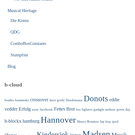
Musical Heritage
Die Kisten
QDG
ComboBoxConstants
Stumpfsin
Blog
b-cloud
Donots
crossover
eddie
beatles
beatsteaks
dave grohl
Dendemann
vedder
Erfolg
Fettes Brot
exen
facebook
foo fighters
gaslight anthem
green day
Hannover
h-blockx
hamburg
Heavy Rotation
hip hop
ipod
Madsen
Kindersiek
Musik