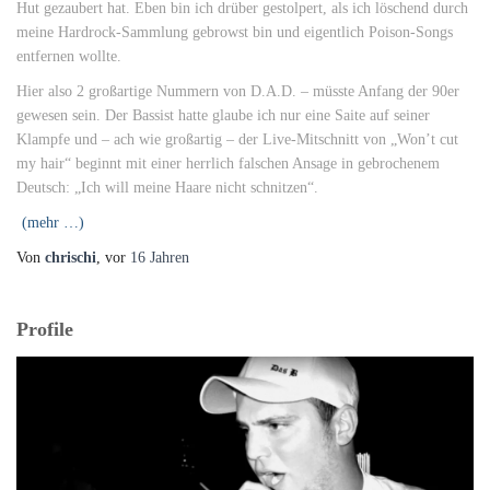
Hut gezaubert hat. Eben bin ich drüber gestolpert, als ich löschend durch
meine Hardrock-Sammlung gebrowst bin und eigentlich Poison-Songs
entfernen wollte.
Hier also 2 großartige Nummern von D.A.D. – müsste Anfang der 90er
gewesen sein. Der Bassist hatte glaube ich nur eine Saite auf seiner
Klampfe und – ach wie großartig – der Live-Mitschnitt von „Won’t cut
my hair“ beginnt mit einer herrlich falschen Ansage in gebrochenem
Deutsch: „Ich will meine Haare nicht schnitzen“.
(mehr …)
Von
chrischi
, vor
16 Jahren
Profile