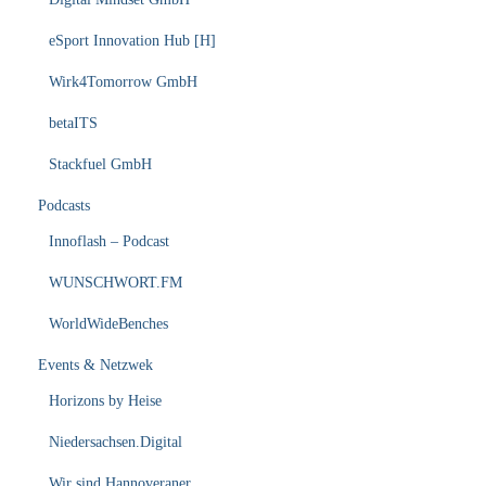
eSport Innovation Hub [H]
Wirk4Tomorrow GmbH
betaITS
Stackfuel GmbH
Podcasts
Innoflash – Podcast
WUNSCHWORT.FM
WorldWideBenches
Events & Netzwek
Horizons by Heise
Niedersachsen.Digital
Wir sind Hannoveraner