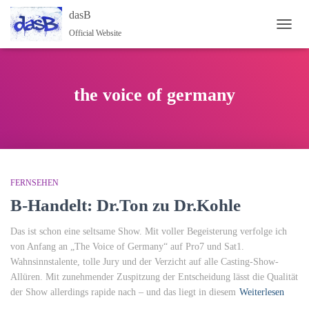
dasB
Official Website
NAVI
the voice of germany
FERNSEHEN
B-Handelt: Dr.Ton zu Dr.Kohle
Das ist schon eine seltsame Show. Mit voller Begeisterung verfolge ich
von Anfang an „The Voice of Germany“ auf Pro7 und Sat1.
Wahnsinnstalente, tolle Jury und der Verzicht auf alle Casting-Show-
Allüren. Mit zunehmender Zuspitzung der Entscheidung lässt die Qualität
der Show allerdings rapide nach – und das liegt in diesem
Weiterlesen