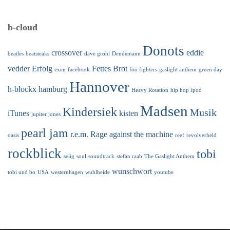
b-cloud
Donots
crossover
eddie
beatles
beatsteaks
dave grohl
Dendemann
vedder
Erfolg
Fettes Brot
exen
facebook
foo fighters
gaslight anthem
green day
Hannover
h-blockx
hamburg
Heavy Rotation
hip hop
ipod
Madsen
Kindersiek
Musik
iTunes
kisten
jupiter jones
pearl jam
r.e.m.
Rage against the machine
oasis
reef
revolverheld
rockblick
tobi
selig
soul
soundtrack
stefan raab
The Gaslight Anthem
wunschwort
tobi und bo
USA
westernhagen
wuhlheide
youtube