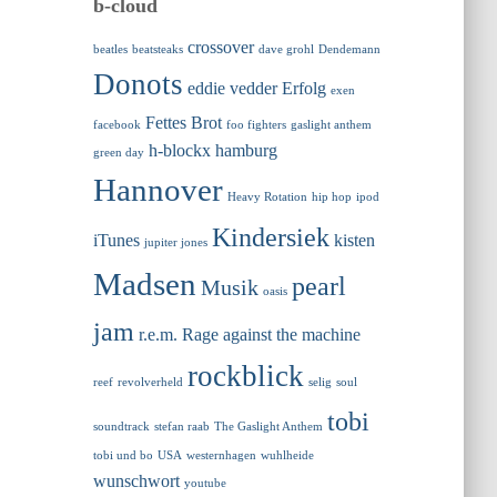
b-cloud
crossover
beatles
beatsteaks
dave grohl
Dendemann
Donots
eddie vedder
Erfolg
exen
Fettes Brot
facebook
foo fighters
gaslight anthem
h-blockx
hamburg
green day
Hannover
Heavy Rotation
hip hop
ipod
Kindersiek
iTunes
kisten
jupiter jones
Madsen
pearl
Musik
oasis
jam
r.e.m.
Rage against the machine
rockblick
reef
revolverheld
selig
soul
tobi
soundtrack
stefan raab
The Gaslight Anthem
tobi und bo
USA
westernhagen
wuhlheide
wunschwort
youtube