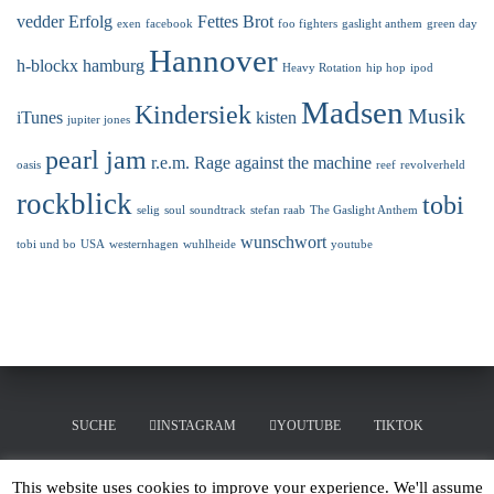
vedder
Erfolg
Fettes Brot
exen
facebook
foo fighters
gaslight anthem
green day
Hannover
h-blockx
hamburg
Heavy Rotation
hip hop
ipod
Madsen
Kindersiek
Musik
iTunes
kisten
jupiter jones
pearl jam
r.e.m.
Rage against the machine
oasis
reef
revolverheld
rockblick
tobi
selig
soul
soundtrack
stefan raab
The Gaslight Anthem
wunschwort
tobi und bo
USA
westernhagen
wuhlheide
youtube
SUCHE
INSTAGRAM
YOUTUBE
TIKTOK
LINKEDIN
MERCHANDISING
This website uses cookies to improve your experience. We'll assume