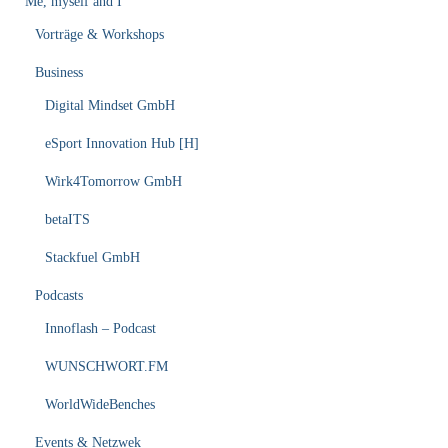
Me, myself and I
Vorträge & Workshops
Business
Digital Mindset GmbH
eSport Innovation Hub [H]
Wirk4Tomorrow GmbH
betaITS
Stackfuel GmbH
Podcasts
Innoflash – Podcast
WUNSCHWORT.FM
WorldWideBenches
Events & Netzwek