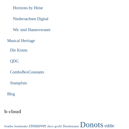
Horizons by Heise
Niedersachsen.Digital
Wir sind Hannoveraner
Musical Heritage
Die Kisten
QDG
ComboBoxConstants
Stumpfsin
Blog
b-cloud
Donots
crossover
eddie
beatles
beatsteaks
dave grohl
Dendemann