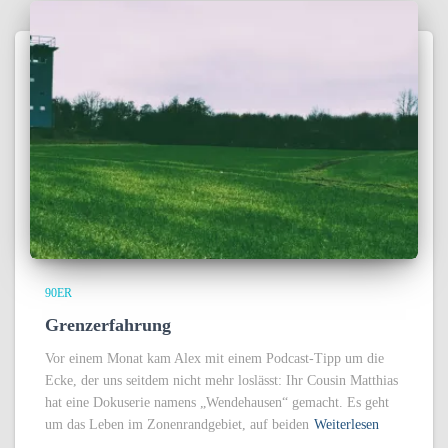
90ER
Grenzerfahrung
Vor einem Monat kam Alex mit einem Podcast-Tipp um die
Ecke, der uns seitdem nicht mehr loslässt: Ihr Cousin Matthias
hat eine Dokuserie namens „Wendehausen“ gemacht. Es geht
um das Leben im Zonenrandgebiet, auf beiden
Weiterlesen