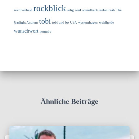
rockblick
revolverheld
selig
soul
soundtrack
stefan raab
The
tobi
Gaslight Anthem
tobi und bo
USA
westernhagen
wuhlheide
wunschwort
youtube
Ähnliche Beiträge