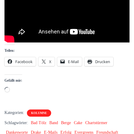
Teilen:
Facebook
X
E-Mail
Drucken
Gefällt mir:
Wird
geladen …
Kategorien:
KOLUMNE
Schlagwörter:
Bad Tölz
Band
Berge
Cake
Chartstürmer
Dankesworte
Drake
E-Mails
Erfolg
Evergreens
Freundschaft