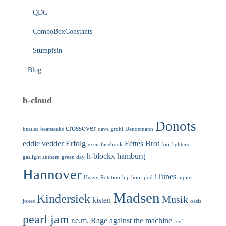
QDG
ComboBoxConstants
Stumpfsin
Blog
b-cloud
Donots
crossover
beatles
beatsteaks
dave grohl
Dendemann
eddie vedder
Erfolg
Fettes Brot
exen
facebook
foo fighters
h-blockx
hamburg
gaslight anthem
green day
Hannover
iTunes
Heavy Rotation
hip hop
ipod
jupiter
Madsen
Kindersiek
Musik
kisten
jones
oasis
pearl jam
r.e.m.
Rage against the machine
reef