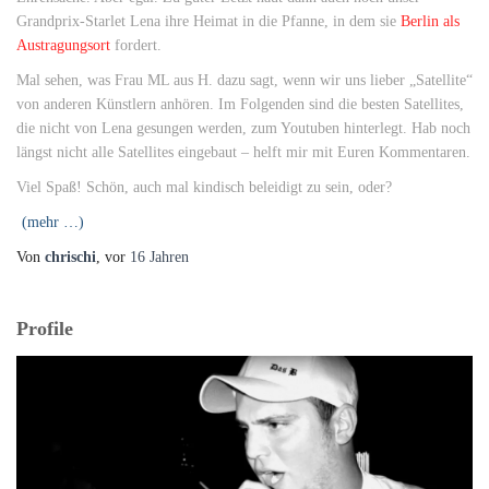
Grandprix-Starlet Lena ihre Heimat in die Pfanne, in dem sie
Berlin als
Austragungsort
fordert.
Mal sehen, was Frau ML aus H. dazu sagt, wenn wir uns lieber „Satellite“
von anderen Künstlern anhören. Im Folgenden sind die besten Satellites,
die nicht von Lena gesungen werden, zum Youtuben hinterlegt. Hab noch
längst nicht alle Satellites eingebaut – helft mir mit Euren Kommentaren.
Viel Spaß! Schön, auch mal kindisch beleidigt zu sein, oder?
(mehr …)
Von
chrischi
, vor
16 Jahren
Profile