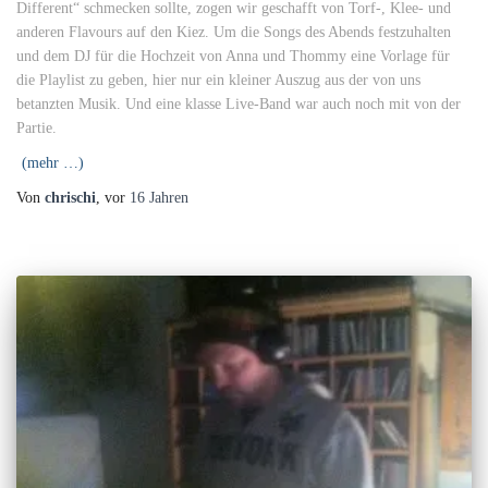
Different“ schmecken sollte, zogen wir geschafft von Torf-, Klee- und
anderen Flavours auf den Kiez. Um die Songs des Abends festzuhalten
und dem DJ für die Hochzeit von Anna und Thommy eine Vorlage für
die Playlist zu geben, hier nur ein kleiner Auszug aus der von uns
betanzten Musik. Und eine klasse Live-Band war auch noch mit von der
Partie.
(mehr …)
Von
chrischi
, vor
16 Jahren