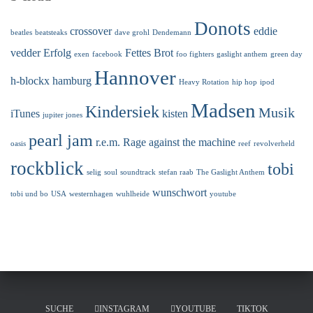
Donots
crossover
eddie
beatles
beatsteaks
dave grohl
Dendemann
vedder
Erfolg
Fettes Brot
exen
facebook
foo fighters
gaslight anthem
green day
Hannover
h-blockx
hamburg
Heavy Rotation
hip hop
ipod
Madsen
Kindersiek
Musik
iTunes
kisten
jupiter jones
pearl jam
r.e.m.
Rage against the machine
oasis
reef
revolverheld
rockblick
tobi
selig
soul
soundtrack
stefan raab
The Gaslight Anthem
wunschwort
tobi und bo
USA
westernhagen
wuhlheide
youtube
SUCHE
INSTAGRAM
YOUTUBE
TIKTOK