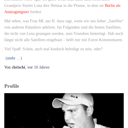
Grandprix-Starlet Lena ihre Heimat in die Pfanne, in dem sie
Berlin als
Austragungsort
fordert.
Mal sehen, was Frau ML aus H. dazu sagt, wenn wir uns lieber „Satellite“
von anderen Künstlern anhören. Im Folgenden sind die besten Satellites,
die nicht von Lena gesungen werden, zum Youtuben hinterlegt. Hab noch
längst nicht alle Satellites eingebaut – helft mir mit Euren Kommentaren.
Viel Spaß! Schön, auch mal kindisch beleidigt zu sein, oder?
(mehr …)
Von
chrischi
, vor
16 Jahren
Profile