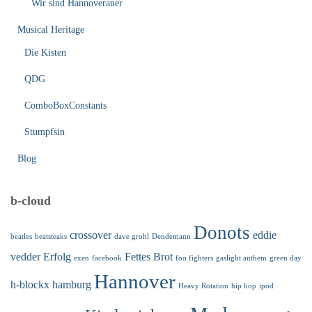
Wir sind Hannoveraner
Musical Heritage
Die Kisten
QDG
ComboBoxConstants
Stumpfsin
Blog
b-cloud
Donots
crossover
eddie
beatles
beatsteaks
dave grohl
Dendemann
vedder
Erfolg
Fettes Brot
exen
facebook
foo fighters
gaslight anthem
green day
Hannover
h-blockx
hamburg
Heavy Rotation
hip hop
ipod