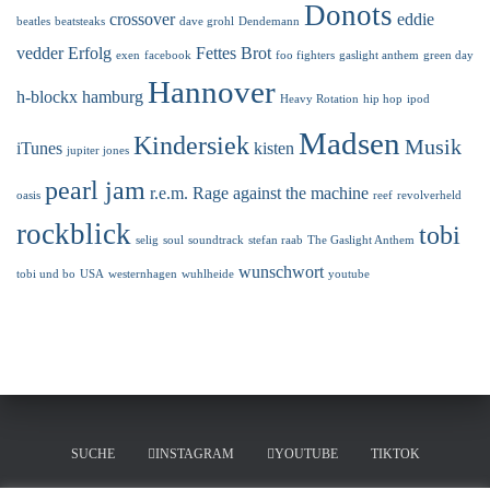
Donots
crossover
eddie
beatles
beatsteaks
dave grohl
Dendemann
vedder
Erfolg
Fettes Brot
exen
facebook
foo fighters
gaslight anthem
green day
Hannover
h-blockx
hamburg
Heavy Rotation
hip hop
ipod
Madsen
Kindersiek
Musik
iTunes
kisten
jupiter jones
pearl jam
r.e.m.
Rage against the machine
oasis
reef
revolverheld
rockblick
tobi
selig
soul
soundtrack
stefan raab
The Gaslight Anthem
wunschwort
tobi und bo
USA
westernhagen
wuhlheide
youtube
SUCHE
INSTAGRAM
YOUTUBE
TIKTOK