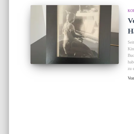
KO
V
H
Sei
Kin
Buc
hab
zu 
Vo