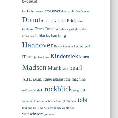
b-cloud
crossover
beatles
beatsteaks
dave grohl
Dendemann
Donots
eddie vedder
Erfolg
exen
Fettes Brot
facebook
foo fighters
gaslight anthem
h-blockx
hamburg
green day
Hannover
Heavy Rotation
hip hop
ipod
Kindersiek
iTunes
kisten
jupiter jones
Madsen
pearl
Musik
oasis
jam
r.e.m.
Rage against the machine
rockblick
reef
revolverheld
selig
soul
tobi
soundtrack
stefan raab
The Gaslight Anthem
tobi und bo
USA
westernhagen
wuhlheide
wunschwort
youtube