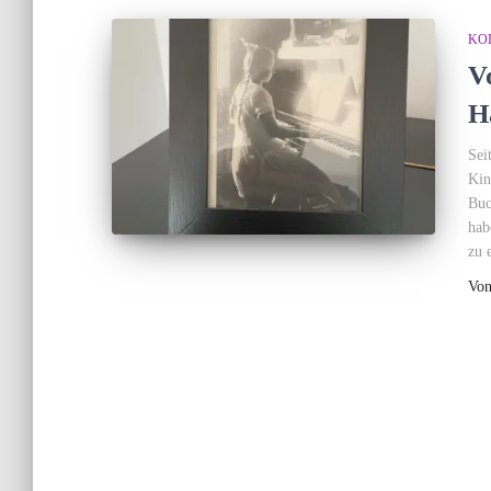
KO
V
H
Sei
Kin
Buc
hab
zu 
Vo