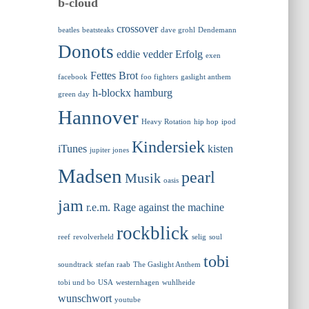
b-cloud
crossover
beatles
beatsteaks
dave grohl
Dendemann
Donots
eddie vedder
Erfolg
exen
Fettes Brot
facebook
foo fighters
gaslight anthem
h-blockx
hamburg
green day
Hannover
Heavy Rotation
hip hop
ipod
Kindersiek
iTunes
kisten
jupiter jones
Madsen
pearl
Musik
oasis
jam
r.e.m.
Rage against the machine
rockblick
reef
revolverheld
selig
soul
tobi
soundtrack
stefan raab
The Gaslight Anthem
tobi und bo
USA
westernhagen
wuhlheide
wunschwort
youtube