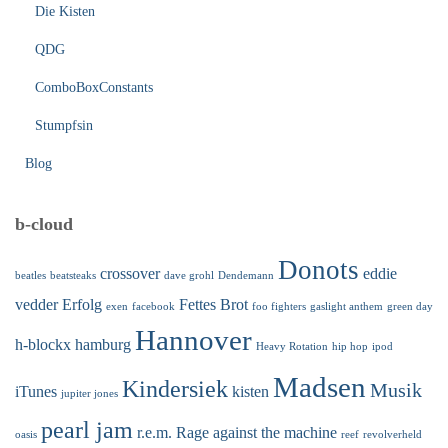
Die Kisten
QDG
ComboBoxConstants
Stumpfsin
Blog
b-cloud
Donots
crossover
eddie
beatles
beatsteaks
dave grohl
Dendemann
vedder
Erfolg
Fettes Brot
exen
facebook
foo fighters
gaslight anthem
green day
Hannover
h-blockx
hamburg
Heavy Rotation
hip hop
ipod
Madsen
Kindersiek
Musik
iTunes
kisten
jupiter jones
pearl jam
r.e.m.
Rage against the machine
oasis
reef
revolverheld