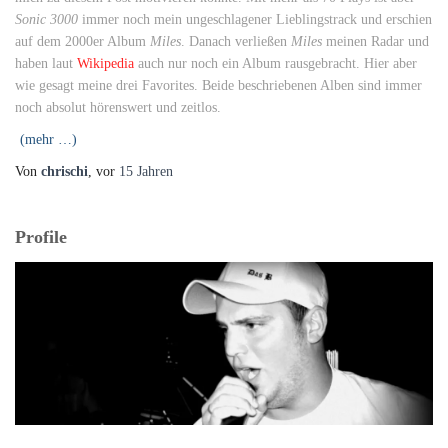
Sonic 3000
immer noch mein ungeschlagener Lieblingstrack und erschien
auf dem 2000er Album
Miles
. Danach verließen
Miles
meinen Radar und
haben laut
Wikipedia
auch nur noch ein Album rausgebracht. Hier aber
wie gesagt meine drei Favorites. Beide beschriebenen Alben sind immer
noch absolut hörenswert und zeitlos.
(mehr …)
Von
chrischi
, vor
15 Jahren
Profile