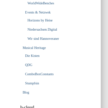
WorldWideBenches
Events & Netzwek
Horizons by Heise
Niedersachsen.Digital
Wir sind Hannoveraner
Musical Heritage
Die Kisten
QDG
ComboBoxConstants
Stumpfsin
Blog
b-cloud