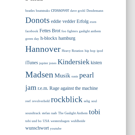
crossover
beatles
beatsteaks
dave grohl
Dendemann
Donots
eddie vedder
Erfolg
exen
Fettes Brot
facebook
foo fighters
gaslight anthem
h-blockx
hamburg
green day
Hannover
Heavy Rotation
hip hop
ipod
Kindersiek
iTunes
kisten
jupiter jones
Madsen
pearl
Musik
oasis
jam
r.e.m.
Rage against the machine
rockblick
reef
revolverheld
selig
soul
tobi
soundtrack
stefan raab
The Gaslight Anthem
tobi und bo
USA
westernhagen
wuhlheide
wunschwort
youtube