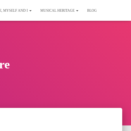
E, MYSELF AND I
MUSICAL HERITAGE
BLOG
re