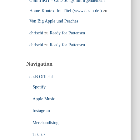
GSmiHKiT - Gute Songs mit irgendeinem
Home-Kontext im Titel (www.das-b.de )
zu
Von Big Apple und Peaches
chrischi
zu
Ready for Pattensen
chrischi
zu
Ready for Pattensen
Navigation
dasB Official
Spotify
Apple Music
Instagram
Merchandising
TikTok