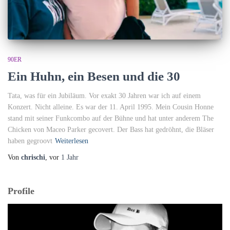
90ER
Ein Huhn, ein Besen und die 30
Tata, was für ein Jubiläum. Vor exakt 30 Jahren war ich auf einem
Konzert. Nicht alleine. Es war der 11. April 1995. Mein Cousin Honne
stand mit seiner Funkcombo auf der Bühne und hat unter anderem The
Chicken von Maceo Parker gecovert. Der Bass hat gedröhnt, die Bläser
haben gegroovt
Weiterlesen
Von
chrischi
, vor
1 Jahr
Profile