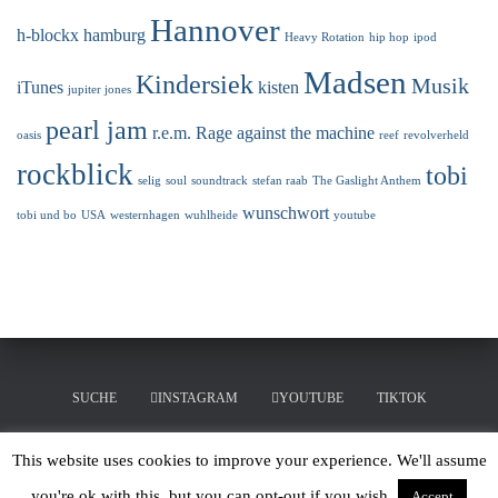
Hannover
h-blockx
hamburg
Heavy Rotation
hip hop
ipod
Madsen
Kindersiek
Musik
iTunes
kisten
jupiter jones
pearl jam
r.e.m.
Rage against the machine
oasis
reef
revolverheld
rockblick
tobi
selig
soul
soundtrack
stefan raab
The Gaslight Anthem
wunschwort
tobi und bo
USA
westernhagen
wuhlheide
youtube
SUCHE
INSTAGRAM
YOUTUBE
TIKTOK
LINKEDIN
MERCHANDISING
This website uses cookies to improve your experience. We'll assume
you're ok with this, but you can opt-out if you wish.
Accept