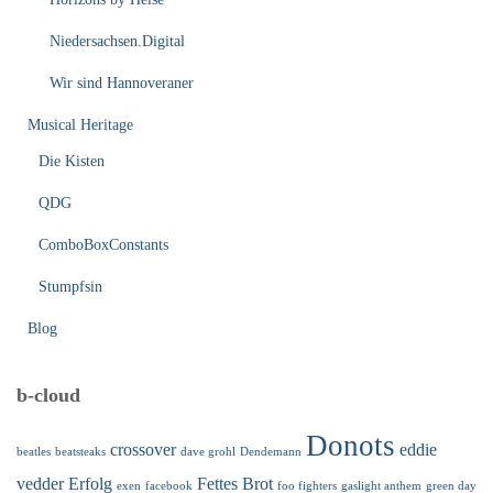
Niedersachsen.Digital
Wir sind Hannoveraner
Musical Heritage
Die Kisten
QDG
ComboBoxConstants
Stumpfsin
Blog
b-cloud
Donots
crossover
eddie
beatles
beatsteaks
dave grohl
Dendemann
vedder
Erfolg
Fettes Brot
exen
facebook
foo fighters
gaslight anthem
green day