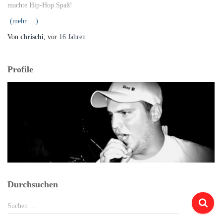
machte Hip-Hop Spaß!
(mehr …)
Von
chrischi
, vor
16 Jahren
Profile
Durchsuchen
Suchen
Suchen …
nach: