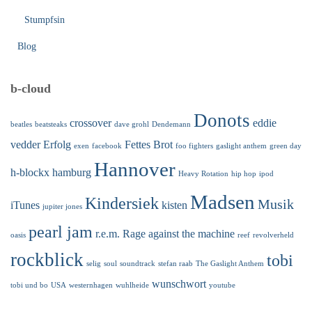
Stumpfsin
Blog
b-cloud
Donots
crossover
eddie
beatles
beatsteaks
dave grohl
Dendemann
vedder
Erfolg
Fettes Brot
exen
facebook
foo fighters
gaslight anthem
green day
Hannover
h-blockx
hamburg
Heavy Rotation
hip hop
ipod
Madsen
Kindersiek
Musik
iTunes
kisten
jupiter jones
pearl jam
r.e.m.
Rage against the machine
oasis
reef
revolverheld
rockblick
tobi
selig
soul
soundtrack
stefan raab
The Gaslight Anthem
wunschwort
tobi und bo
USA
westernhagen
wuhlheide
youtube