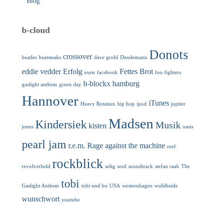
Blog
b-cloud
Donots
crossover
beatles
beatsteaks
dave grohl
Dendemann
eddie vedder
Erfolg
Fettes Brot
exen
facebook
foo fighters
h-blockx
hamburg
gaslight anthem
green day
Hannover
iTunes
Heavy Rotation
hip hop
ipod
jupiter
Madsen
Kindersiek
Musik
kisten
jones
oasis
pearl jam
r.e.m.
Rage against the machine
reef
rockblick
revolverheld
selig
soul
soundtrack
stefan raab
The
tobi
Gaslight Anthem
tobi und bo
USA
westernhagen
wuhlheide
wunschwort
youtube