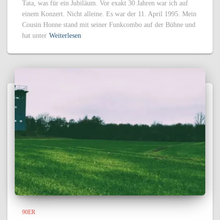
Tata, was für ein Jubiläum. Vor exakt 30 Jahren war ich auf
einem Konzert. Nicht alleine. Es war der 11. April 1995. Mein
Cousin Honne stand mit seiner Funkcombo auf der Bühne und
hat unter
Weiterlesen
90ER