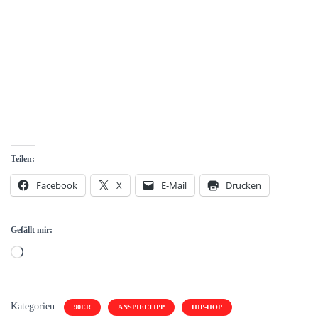
Teilen:
Facebook
X
E-Mail
Drucken
Gefällt mir:
Wird
geladen …
Kategorien:
90ER
ANSPIELTIPP
HIP-HOP