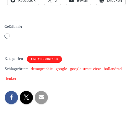
Facebook
X
E-Mail
Drucken
Gefällt mir:
Wird
geladen …
Kategorien:
UNCATEGORIZED
Schlagwörter:
demographie
google
google street view
hollandrad
lenker