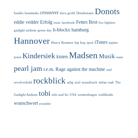
Donots
crossover
beatles
beatsteaks
dave grohl
Dendemann
eddie vedder
Erfolg
Fettes Brot
exen
facebook
foo fighters
h-blockx
hamburg
gaslight anthem
green day
Hannover
iTunes
Heavy Rotation
hip hop
ipod
jupiter
Madsen
Kindersiek
Musik
kisten
jones
oasis
pearl jam
r.e.m.
Rage against the machine
reef
rockblick
revolverheld
selig
soul
soundtrack
stefan raab
The
tobi
Gaslight Anthem
tobi und bo
USA
westernhagen
wuhlheide
wunschwort
youtube