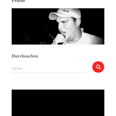
Profile
Durchsuchen
Suchen
Suchen …
nach: