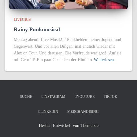
LIVEGIGS
Rainy Punkmusical
Montag abend. Live-Musik! 2 Punkhelden meiner Jugend und
Gegenwart. Und vor allen Dingen: mal endlich wieder mit
Alex on Tour. Und draussen! Die Vorfreude war groß! Auf sie
mit Gebrüll! Ein paar Gedanken der Hinfahrt
Weiterlesen
SUCHE
INSTAGRAM
YOUTUBE
TIKTOK
LINKEDIN
MERCHANDISING
Hestia | Entwickelt von
ThemeIsle