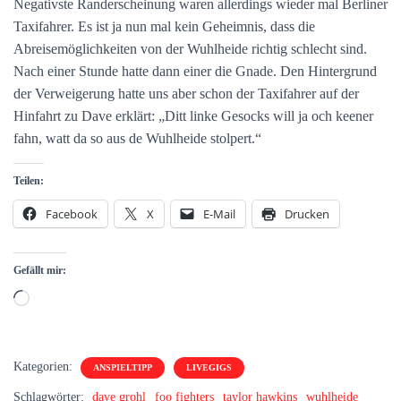
Negativste Randerscheinung waren allerdings wieder mal Berliner
Taxifahrer. Es ist ja nun mal kein Geheimnis, dass die
Abreisemöglichkeiten von der Wuhlheide richtig schlecht sind.
Nach einer Stunde hatte dann einer die Gnade. Den Hintergrund
der Verweigerung hatte uns aber schon der Taxifahrer auf der
Hinfahrt zu Dave erklärt: „Ditt linke Gesocks will ja och keener
fahn, watt da so aus de Wuhlheide stolpert.“
Teilen:
Facebook
X
E-Mail
Drucken
Gefällt mir:
Wird
geladen …
Kategorien:
ANSPIELTIPP
LIVEGIGS
Schlagwörter:
dave grohl
foo fighters
taylor hawkins
wuhlheide