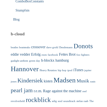
ComboBoxConstants
Stumpfsin
Blog
b-cloud
Donots
crossover
beatles
beatsteaks
dave grohl
Dendemann
eddie vedder
Erfolg
Fettes Brot
exen
facebook
foo fighters
h-blockx
hamburg
gaslight anthem
green day
Hannover
iTunes
Heavy Rotation
hip hop
ipod
jupiter
Madsen
Kindersiek
Musik
kisten
jones
oasis
pearl jam
r.e.m.
Rage against the machine
reef
rockblick
revolverheld
selig
soul
soundtrack
stefan raab
The