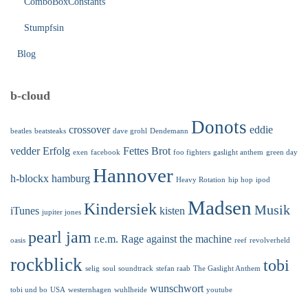
ComboBoxConstants
Stumpfsin
Blog
b-cloud
Donots
crossover
eddie
beatles
beatsteaks
dave grohl
Dendemann
vedder
Erfolg
Fettes Brot
exen
facebook
foo fighters
gaslight anthem
green day
Hannover
h-blockx
hamburg
Heavy Rotation
hip hop
ipod
Madsen
Kindersiek
Musik
iTunes
kisten
jupiter jones
pearl jam
r.e.m.
Rage against the machine
oasis
reef
revolverheld
rockblick
tobi
selig
soul
soundtrack
stefan raab
The Gaslight Anthem
wunschwort
tobi und bo
USA
westernhagen
wuhlheide
youtube