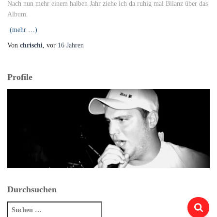
Nach nun mehr einem halben Jahr ziehe ich da ruhig mal Bilanz über das
Album.
(mehr …)
Von
chrischi
, vor
16 Jahren
Profile
Durchsuchen
Suchen
nach: