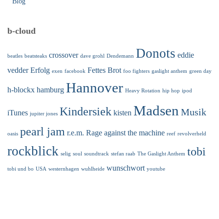
Blog
b-cloud
Donots
crossover
eddie
beatles
beatsteaks
dave grohl
Dendemann
vedder
Erfolg
Fettes Brot
exen
facebook
foo fighters
gaslight anthem
green day
Hannover
h-blockx
hamburg
Heavy Rotation
hip hop
ipod
Madsen
Kindersiek
Musik
iTunes
kisten
jupiter jones
pearl jam
r.e.m.
Rage against the machine
oasis
reef
revolverheld
rockblick
tobi
selig
soul
soundtrack
stefan raab
The Gaslight Anthem
wunschwort
tobi und bo
USA
westernhagen
wuhlheide
youtube