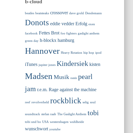
b-cloud
crossover
beatles
beatsteaks
dave grohl
Dendemann
Donots
eddie vedder
Erfolg
exen
Fettes Brot
facebook
foo fighters
gaslight anthem
h-blockx
hamburg
green day
Hannover
Heavy Rotation
hip hop
ipod
Kindersiek
iTunes
kisten
jupiter jones
Madsen
pearl
Musik
oasis
jam
r.e.m.
Rage against the machine
rockblick
reef
revolverheld
selig
soul
tobi
soundtrack
stefan raab
The Gaslight Anthem
tobi und bo
USA
westernhagen
wuhlheide
wunschwort
youtube