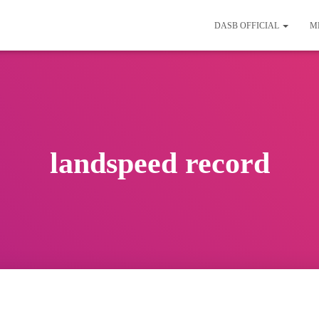
DASB OFFICIAL
M
landspeed record