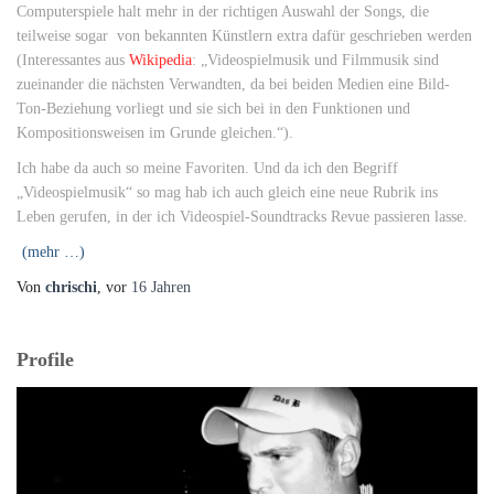
Computerspiele halt mehr in der richtigen Auswahl der Songs, die
teilweise sogar von bekannten Künstlern extra dafür geschrieben werden
(Interessantes aus
Wikipedia
: „Videospielmusik und Filmmusik sind
zueinander die nächsten Verwandten, da bei beiden Medien eine Bild-
Ton-Beziehung vorliegt und sie sich bei in den Funktionen und
Kompositionsweisen im Grunde gleichen.“).
Ich habe da auch so meine Favoriten. Und da ich den Begriff
„Videospielmusik“ so mag hab ich auch gleich eine neue Rubrik ins
Leben gerufen, in der ich Videospiel-Soundtracks Revue passieren lasse.
(mehr …)
Von
chrischi
, vor
16 Jahren
Profile