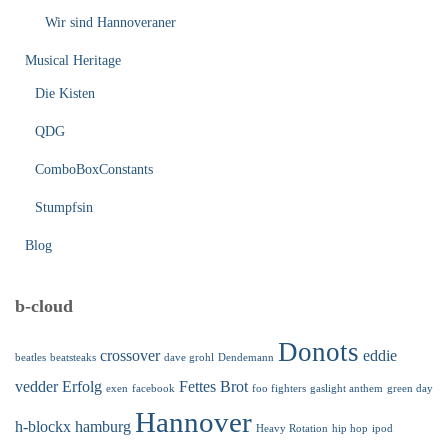
Wir sind Hannoveraner
Musical Heritage
Die Kisten
QDG
ComboBoxConstants
Stumpfsin
Blog
b-cloud
Donots
crossover
eddie
beatles
beatsteaks
dave grohl
Dendemann
vedder
Erfolg
Fettes Brot
exen
facebook
foo fighters
gaslight anthem
green day
Hannover
h-blockx
hamburg
Heavy Rotation
hip hop
ipod