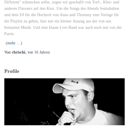
Different“ schmecken sollte, zogen wir geschafft von Torf-, Klee- und
anderen Flavours auf den Kiez. Um die Songs des Abends festzuhalten
und dem DJ für die Hochzeit von Anna und Thommy eine Vorlage für
die Playlist zu geben, hier nur ein kleiner Auszug aus der von uns
betanzten Musik. Und eine klasse Live-Band war auch noch mit von der
Partie.
(mehr …)
Von
chrischi
, vor
16 Jahren
Profile