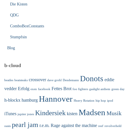
Die Kisten
QDG
ComboBoxConstants
Stumpfsin
Blog
b-cloud
Donots
crossover
eddie
beatles
beatsteaks
dave grohl
Dendemann
vedder
Erfolg
Fettes Brot
exen
facebook
foo fighters
gaslight anthem
green day
Hannover
h-blockx
hamburg
Heavy Rotation
hip hop
ipod
Madsen
Kindersiek
Musik
iTunes
kisten
jupiter jones
pearl jam
r.e.m.
Rage against the machine
oasis
reef
revolverheld