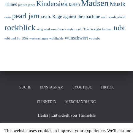
Madsen
Kindersiek
Musik
iTunes
kisten
jupiter jones
pearl jam
r.e.m.
Rage against the machine
oasis
reef
revolverheld
rockblick
tobi
selig
soul
soundtrack
stefan raab
The Gaslight Anthem
wunschwort
tobi und bo
USA
westernhagen
wuhlheide
youtube
SUCHE
INSTAGRAM
YOUTUBE
TIKTOK
LINKEDIN
MERCHANDISING
Hestia | Entwickelt von
ThemeIsle
This website uses cookies to improve your experience. We'll assume