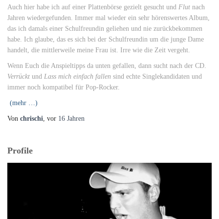
Auch hier habe ich auf einer Plattenbörse gezielt gesucht und
Flut
nach
Jahren wiedergefunden. Immer mal wieder ein sehr hörenswertes Album,
das ich damals einer Schulfreundin geliehen und nie zurückbekommen
habe. Ich glaube, das es sich bei der Schulfreundin um die junge Dame
handelt, die mittlerweile meine Frau ist. Irre wie die Zeit vergeht.
Wenn Euch die Anspieltipps da unten gefallen, dann sucht nach der CD.
Verrückt
und
Lass mich einfach fallen
sind echte Singlekandidaten und
immer noch kompatibel für Pop-Rocker.
(mehr …)
Von
chrischi
, vor
16 Jahren
Profile