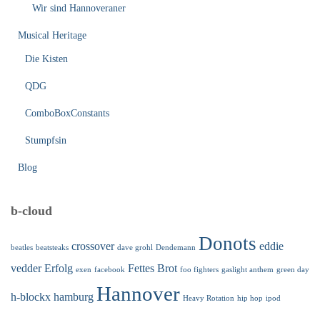
Wir sind Hannoveraner
Musical Heritage
Die Kisten
QDG
ComboBoxConstants
Stumpfsin
Blog
b-cloud
Donots
crossover
eddie
beatles
beatsteaks
dave grohl
Dendemann
vedder
Erfolg
Fettes Brot
exen
facebook
foo fighters
gaslight anthem
green day
Hannover
h-blockx
hamburg
Heavy Rotation
hip hop
ipod