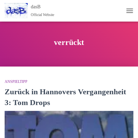
dasB
Official Website
NAV
verrückt
ANSPIELTIPP
Zurück in Hannovers Vergangenheit
3: Tom Drops