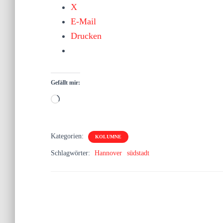
X
E-Mail
Drucken
Gefällt mir:
Wird
geladen …
Kategorien:
KOLUMNE
Schlagwörter:
Hannover
südstadt