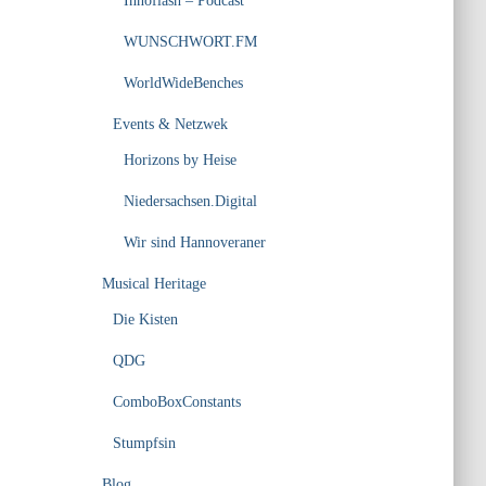
Innoflash – Podcast
WUNSCHWORT.FM
WorldWideBenches
Events & Netzwek
Horizons by Heise
Niedersachsen.Digital
Wir sind Hannoveraner
Musical Heritage
Die Kisten
QDG
ComboBoxConstants
Stumpfsin
Blog