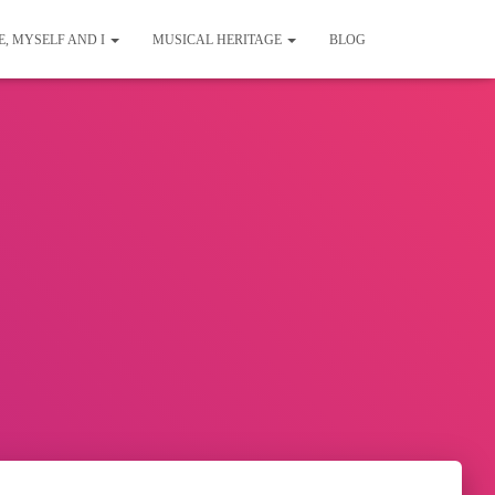
E, MYSELF AND I
MUSICAL HERITAGE
BLOG