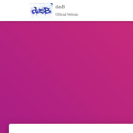
dasB
Official Website