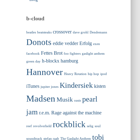
b-cloud
crossover
beatles
beatsteaks
dave grohl
Dendemann
Donots
eddie vedder
Erfolg
exen
Fettes Brot
facebook
foo fighters
gaslight anthem
h-blockx
hamburg
green day
Hannover
Heavy Rotation
hip hop
ipod
Kindersiek
iTunes
kisten
jupiter jones
Madsen
pearl
Musik
oasis
jam
r.e.m.
Rage against the machine
rockblick
reef
revolverheld
selig
soul
tobi
soundtrack
stefan raab
The Gaslight Anthem