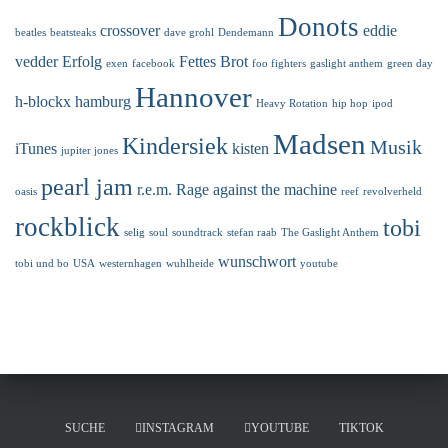
Donots
crossover
eddie
beatles
beatsteaks
dave grohl
Dendemann
vedder
Erfolg
Fettes Brot
exen
facebook
foo fighters
gaslight anthem
green day
Hannover
h-blockx
hamburg
Heavy Rotation
hip hop
ipod
Madsen
Kindersiek
Musik
iTunes
kisten
jupiter jones
pearl jam
r.e.m.
Rage against the machine
oasis
reef
revolverheld
rockblick
tobi
selig
soul
soundtrack
stefan raab
The Gaslight Anthem
wunschwort
tobi und bo
USA
westernhagen
wuhlheide
youtube
SUCHE
INSTAGRAM
YOUTUBE
TIKTOK