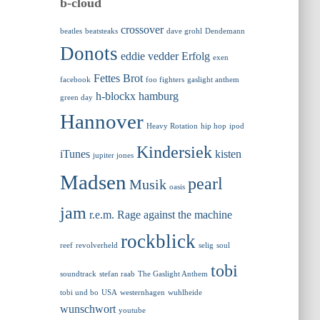
b-cloud
crossover
beatles
beatsteaks
dave grohl
Dendemann
Donots
eddie vedder
Erfolg
exen
Fettes Brot
facebook
foo fighters
gaslight anthem
h-blockx
hamburg
green day
Hannover
Heavy Rotation
hip hop
ipod
Kindersiek
iTunes
kisten
jupiter jones
Madsen
pearl
Musik
oasis
jam
r.e.m.
Rage against the machine
rockblick
reef
revolverheld
selig
soul
tobi
soundtrack
stefan raab
The Gaslight Anthem
tobi und bo
USA
westernhagen
wuhlheide
wunschwort
youtube