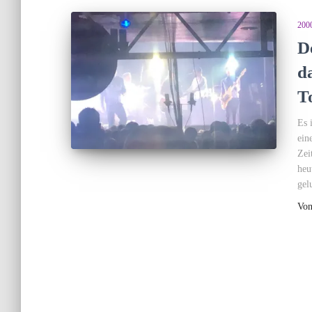
200
D
d
T
Es 
ein
Zei
heu
gel
Vo