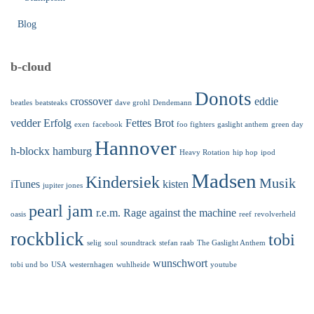
Blog
b-cloud
Donots
crossover
eddie
beatles
beatsteaks
dave grohl
Dendemann
vedder
Erfolg
Fettes Brot
exen
facebook
foo fighters
gaslight anthem
green day
Hannover
h-blockx
hamburg
Heavy Rotation
hip hop
ipod
Madsen
Kindersiek
Musik
iTunes
kisten
jupiter jones
pearl jam
r.e.m.
Rage against the machine
oasis
reef
revolverheld
rockblick
tobi
selig
soul
soundtrack
stefan raab
The Gaslight Anthem
wunschwort
tobi und bo
USA
westernhagen
wuhlheide
youtube