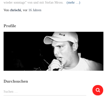
wieder sonntags“ von und mit Stefan Mross.
(mehr …)
Von
chrischi
, vor
16 Jahren
Profile
Durchsuchen
Suchen
Suchen …
nach: