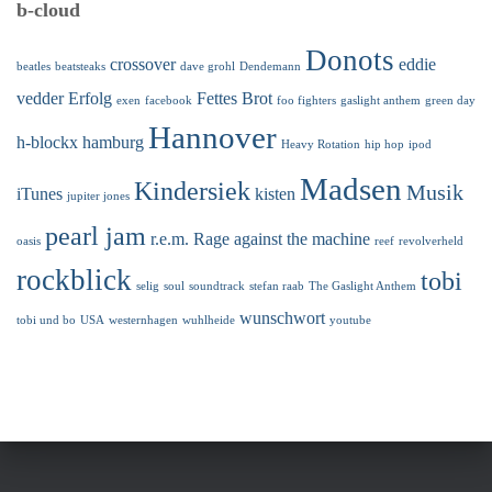
b-cloud
Donots
crossover
eddie
beatles
beatsteaks
dave grohl
Dendemann
vedder
Erfolg
Fettes Brot
exen
facebook
foo fighters
gaslight anthem
green day
Hannover
h-blockx
hamburg
Heavy Rotation
hip hop
ipod
Madsen
Kindersiek
Musik
iTunes
kisten
jupiter jones
pearl jam
r.e.m.
Rage against the machine
oasis
reef
revolverheld
rockblick
tobi
selig
soul
soundtrack
stefan raab
The Gaslight Anthem
wunschwort
tobi und bo
USA
westernhagen
wuhlheide
youtube