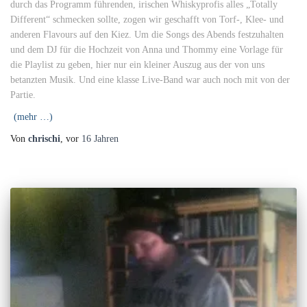
durch das Programm führenden, irischen Whiskyprofis alles „Totally
Different“ schmecken sollte, zogen wir geschafft von Torf-, Klee- und
anderen Flavours auf den Kiez. Um die Songs des Abends festzuhalten
und dem DJ für die Hochzeit von Anna und Thommy eine Vorlage für
die Playlist zu geben, hier nur ein kleiner Auszug aus der von uns
betanzten Musik. Und eine klasse Live-Band war auch noch mit von der
Partie.
(mehr …)
Von
chrischi
, vor
16 Jahren