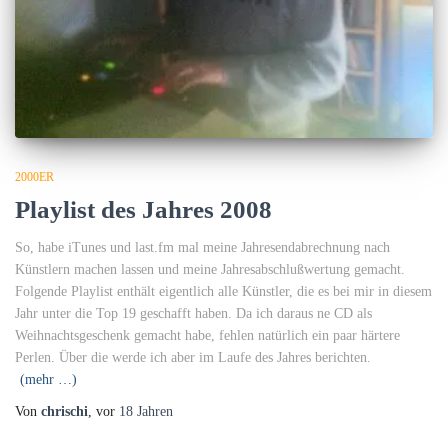
2000ER
Playlist des Jahres 2008
So, habe iTunes und last.fm mal meine Jahresendabrechnung nach
Künstlern machen lassen und meine Jahresabschlußwertung gemacht.
Folgende Playlist enthält eigentlich alle Künstler, die es bei mir in diesem
Jahr unter die Top 19 geschafft haben. Da ich daraus ne CD als
Weihnachtsgeschenk gemacht habe, fehlen natürlich ein paar härtere
Perlen. Über die werde ich aber im Laufe des Jahres berichten.
(mehr …)
Von
chrischi
, vor
18 Jahren