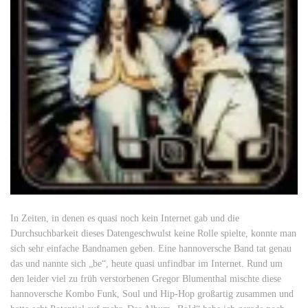
In Zeiten, in denen es quasi noch kein Internet gab und die
Durchsuchbarkeit dieses Datengeschwulst keine Rolle spielte, konnte man
sich sehr einfache Bandnamen geben. Eine hannoversche Band tat genau
das und nannte sich „be“, heute quasi unfindbar im Internet. Rund um
den leider viel zu früh verstorbenen Gregor Blumenthal mischte diese
hannoversche Kombo Funk, Soul und Hip-Hop großartig zusammen und