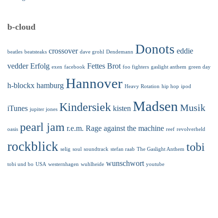
b-cloud
Donots
crossover
eddie
beatles
beatsteaks
dave grohl
Dendemann
vedder
Erfolg
Fettes Brot
exen
facebook
foo fighters
gaslight anthem
green day
Hannover
h-blockx
hamburg
Heavy Rotation
hip hop
ipod
Madsen
Kindersiek
Musik
iTunes
kisten
jupiter jones
pearl jam
r.e.m.
Rage against the machine
oasis
reef
revolverheld
rockblick
tobi
selig
soul
soundtrack
stefan raab
The Gaslight Anthem
wunschwort
tobi und bo
USA
westernhagen
wuhlheide
youtube