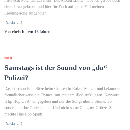
hatte echt Potential auf mehr. Das Album „Bold“ habe ich gerade noch
einmal rausgekramt und hier für Euch auf jeden Fall meinen
Lieblingssong aufgeboten.
(mehr …)
Von
chrischi
, vor
16 Jahren
90ER
Samstags ist der Sound von „da“
Polizei?
Das ist schon Fun. Sitze beim Cruisen in Roksis Merzer und bekomme
freundlicherweise die Chance, mit meinem iPod aufzulegen. Keyword
„Hip Hop USA“ eingegeben und nur die Songs über 3 Sterne. So
entstehen echte Perlenketten. Und nicht so ne Gangster-Grütze. So
machte Hip-Hop Spaß!
(mehr …)