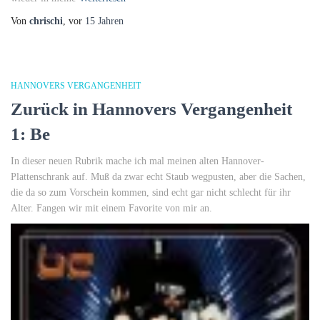
Von
chrischi
, vor
15 Jahren
HANNOVERS VERGANGENHEIT
Zurück in Hannovers Vergangenheit
1: Be
In dieser neuen Rubrik mache ich mal meinen alten Hannover-
Plattenschrank auf. Muß da zwar echt Staub wegpusten, aber die Sachen,
die da so zum Vorschein kommen, sind echt gar nicht schlecht für ihr
Alter. Fangen wir mit einem Favorite von mir an.