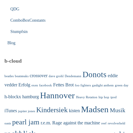
QDG
ComboBoxConstants
Stumpfsin
Blog
b-cloud
Donots
crossover
eddie
beatles
beatsteaks
dave grohl
Dendemann
vedder
Erfolg
Fettes Brot
exen
facebook
foo fighters
gaslight anthem
green day
Hannover
h-blockx
hamburg
Heavy Rotation
hip hop
ipod
Madsen
Kindersiek
Musik
iTunes
kisten
jupiter jones
pearl jam
r.e.m.
Rage against the machine
oasis
reef
revolverheld