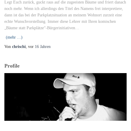
Legt Euch zurück, guckt raus auf die zugeeisten Bäume und friert danach
noch mehr. Wenn ich allerdings den Titel des Namens frei interpretiere,
dann ist das bei der Parkplatzsituation an meinem Wohnort zurzeit eine
echte Wunschvorstellung. Immer diese Lehrer mit Ihren komischen
„Bäume statt Parkplätze“-Bürgerinitiativen…
(mehr …)
Von
chrischi
, vor
16 Jahren
Profile