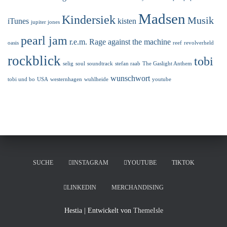
Madsen
Kindersiek
Musik
iTunes
kisten
jupiter jones
pearl jam
r.e.m.
Rage against the machine
oasis
reef
revolverheld
rockblick
tobi
selig
soul
soundtrack
stefan raab
The Gaslight Anthem
wunschwort
tobi und bo
USA
westernhagen
wuhlheide
youtube
SUCHE
INSTAGRAM
YOUTUBE
TIKTOK
LINKEDIN
MERCHANDISING
Hestia | Entwickelt von
ThemeIsle