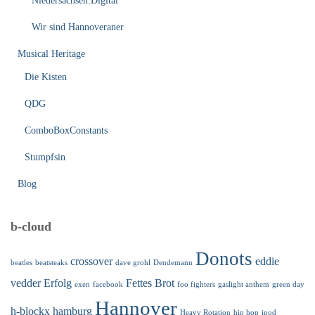
Niedersachsen.Digital
Wir sind Hannoveraner
Musical Heritage
Die Kisten
QDG
ComboBoxConstants
Stumpfsin
Blog
b-cloud
Donots
crossover
eddie
beatles
beatsteaks
dave grohl
Dendemann
vedder
Erfolg
Fettes Brot
exen
facebook
foo fighters
gaslight anthem
green day
Hannover
h-blockx
hamburg
Heavy Rotation
hip hop
ipod