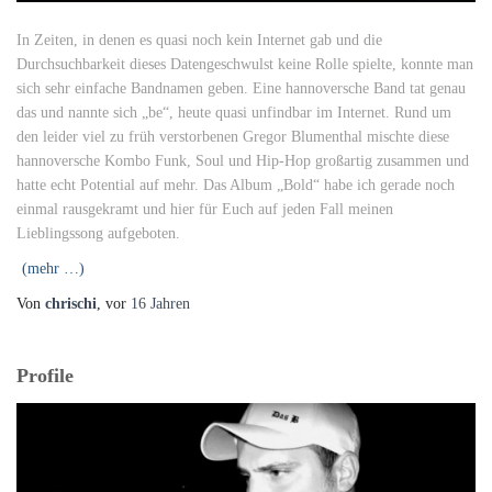
In Zeiten, in denen es quasi noch kein Internet gab und die
Durchsuchbarkeit dieses Datengeschwulst keine Rolle spielte, konnte man
sich sehr einfache Bandnamen geben. Eine hannoversche Band tat genau
das und nannte sich „be“, heute quasi unfindbar im Internet. Rund um
den leider viel zu früh verstorbenen Gregor Blumenthal mischte diese
hannoversche Kombo Funk, Soul und Hip-Hop großartig zusammen und
hatte echt Potential auf mehr. Das Album „Bold“ habe ich gerade noch
einmal rausgekramt und hier für Euch auf jeden Fall meinen
Lieblingssong aufgeboten.
(mehr …)
Von
chrischi
, vor
16 Jahren
Profile