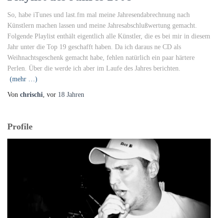
So, habe iTunes und last.fm mal meine Jahresendabrechnung nach
Künstlern machen lassen und meine Jahresabschlußwertung gemacht.
Folgende Playlist enthält eigentlich alle Künstler, die es bei mir in diesem
Jahr unter die Top 19 geschafft haben. Da ich daraus ne CD als
Weihnachtsgeschenk gemacht habe, fehlen natürlich ein paar härtere
Perlen. Über die werde ich aber im Laufe des Jahres berichten.
(mehr …)
Von
chrischi
, vor
18 Jahren
Profile