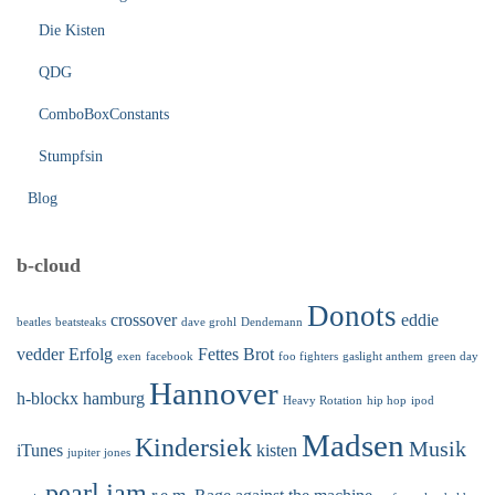
Die Kisten
QDG
ComboBoxConstants
Stumpfsin
Blog
b-cloud
Donots
crossover
eddie
beatles
beatsteaks
dave grohl
Dendemann
vedder
Erfolg
Fettes Brot
exen
facebook
foo fighters
gaslight anthem
green day
Hannover
h-blockx
hamburg
Heavy Rotation
hip hop
ipod
Madsen
Kindersiek
Musik
iTunes
kisten
jupiter jones
pearl jam