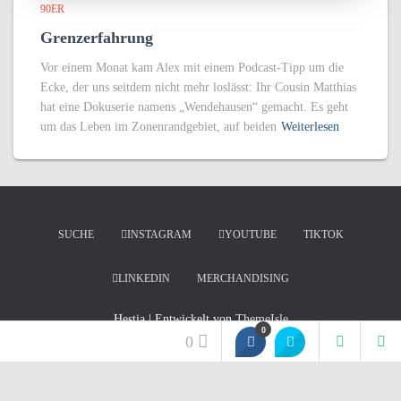
90ER
Grenzerfahrung
Vor einem Monat kam Alex mit einem Podcast-Tipp um die
Ecke, der uns seitdem nicht mehr loslässt: Ihr Cousin Matthias
hat eine Dokuserie namens „Wendehausen“ gemacht. Es geht
um das Leben im Zonenrandgebiet, auf beiden
Weiterlesen
SUCHE
INSTAGRAM
YOUTUBE
TIKTOK
LINKEDIN
MERCHANDISING
Hestia | Entwickelt von
ThemeIsle
0
0