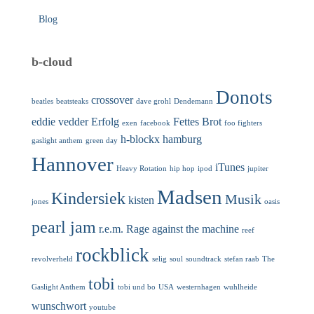
Blog
b-cloud
Donots
crossover
beatles
beatsteaks
dave grohl
Dendemann
eddie vedder
Erfolg
Fettes Brot
exen
facebook
foo fighters
h-blockx
hamburg
gaslight anthem
green day
Hannover
iTunes
Heavy Rotation
hip hop
ipod
jupiter
Madsen
Kindersiek
Musik
kisten
jones
oasis
pearl jam
r.e.m.
Rage against the machine
reef
rockblick
revolverheld
selig
soul
soundtrack
stefan raab
The
tobi
Gaslight Anthem
tobi und bo
USA
westernhagen
wuhlheide
wunschwort
youtube