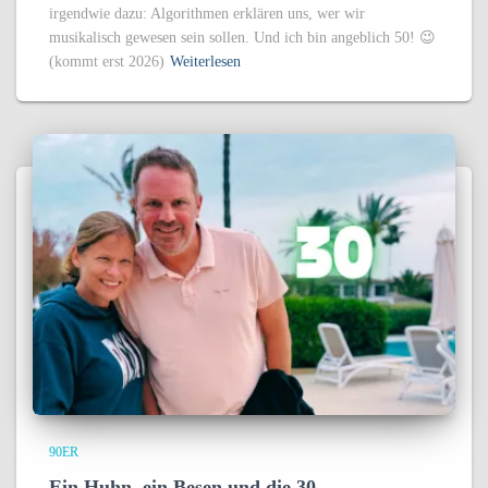
irgendwie dazu: Algorithmen erklären uns, wer wir
musikalisch gewesen sein sollen. Und ich bin angeblich 50! 😉
(kommt erst 2026)
Weiterlesen
90ER
Ein Huhn, ein Besen und die 30