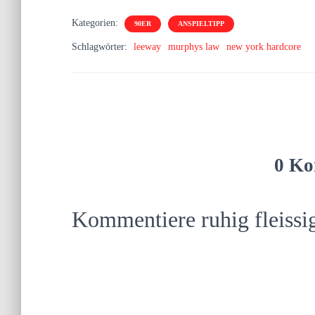
Kategorien:
90ER
ANSPIELTIPP
Schlagwörter:
leeway
murphys law
new york hardcore
0 Ko
Kommentiere ruhig fleissi