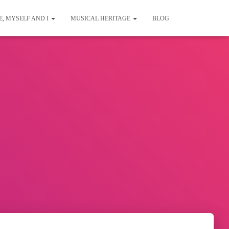
E, MYSELF AND I
MUSICAL HERITAGE
BLOG