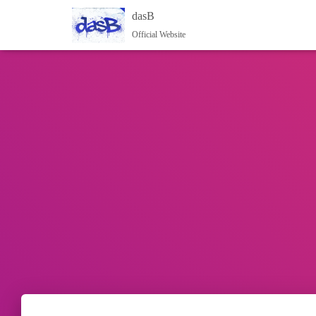
dasB
Official Website