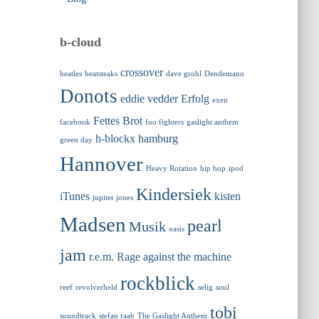
b-cloud
crossover
beatles
beatsteaks
dave grohl
Dendemann
Donots
eddie vedder
Erfolg
exen
Fettes Brot
facebook
foo fighters
gaslight anthem
h-blockx
hamburg
green day
Hannover
Heavy Rotation
hip hop
ipod
Kindersiek
iTunes
kisten
jupiter jones
Madsen
pearl
Musik
oasis
jam
r.e.m.
Rage against the machine
rockblick
reef
revolverheld
selig
soul
tobi
soundtrack
stefan raab
The Gaslight Anthem