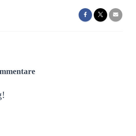
mmentare
g!