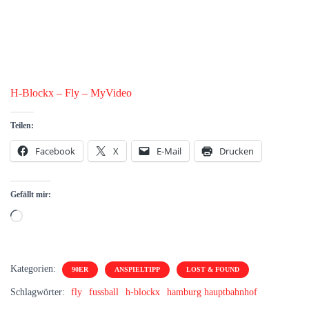
H-Blockx – Fly – MyVideo
Teilen:
Facebook
X
E-Mail
Drucken
Gefällt mir:
Wird
geladen …
Kategorien:
90ER
ANSPIELTIPP
LOST & FOUND
Schlagwörter:
fly
fussball
h-blockx
hamburg hauptbahnhof