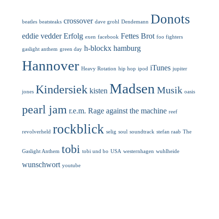
Donots
crossover
beatles
beatsteaks
dave grohl
Dendemann
eddie vedder
Erfolg
Fettes Brot
exen
facebook
foo fighters
h-blockx
hamburg
gaslight anthem
green day
Hannover
iTunes
Heavy Rotation
hip hop
ipod
jupiter
Madsen
Kindersiek
Musik
kisten
jones
oasis
pearl jam
r.e.m.
Rage against the machine
reef
rockblick
revolverheld
selig
soul
soundtrack
stefan raab
The
tobi
Gaslight Anthem
tobi und bo
USA
westernhagen
wuhlheide
wunschwort
youtube