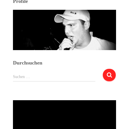
Profile
Durchsuchen
Suchen
Suchen …
nach: